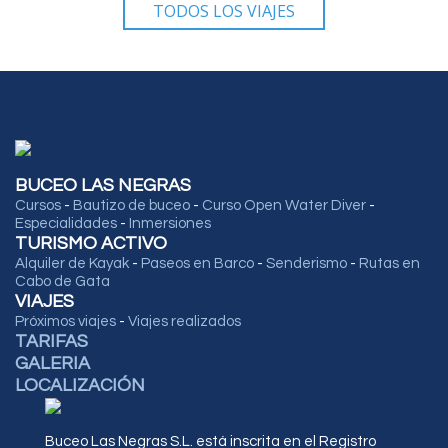
TODOS LOS VIAJES
BUCEO LAS NEGRAS
Cursos
-
Bautizo de buceo
-
Curso Open Water Diver
-
Especialidades
-
Inmersiones
TURISMO ACTIVO
Alquiler de Kayak
-
Paseos en Barco
-
Senderismo
-
Rutas en
Cabo de Gata
VIAJES
Próximos viajes
-
Viajes realizados
TARIFAS
GALERIA
LOCALIZACIÓN
Buceo Las Negras S.L. está inscrita en el Registro