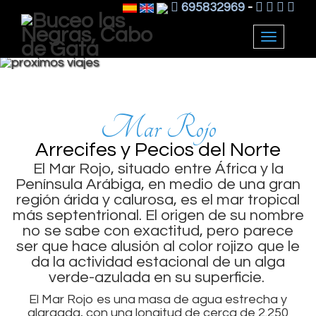
695832969
-
Toggle
navigat
Arrecifes y Pecios del Norte
Mar Rojo
Arrecifes y Pecios del Norte
El Mar Rojo, situado entre África y la
Península Arábiga, en medio de una gran
región árida y calurosa, es el mar tropical
más septentrional. El origen de su nombre
no se sabe con exactitud, pero parece
ser que hace alusión al color rojizo que le
da la actividad estacional de un alga
verde-azulada en su superficie.
El Mar Rojo es una masa de agua estrecha y
alargada, con una longitud de cerca de 2.250